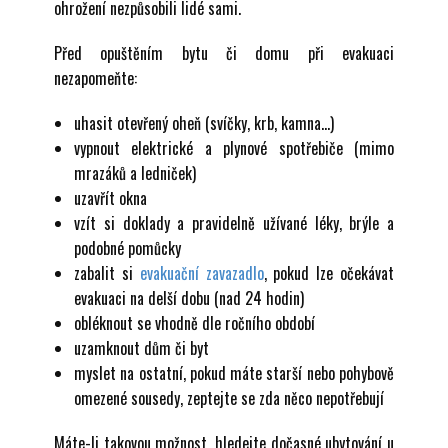
ohrožení nezpůsobili lidé sami.
Před opuštěním bytu či domu při evakuaci
nezapomeňte:
uhasit otevřený oheň (svíčky, krb, kamna…)
vypnout elektrické a plynové spotřebiče (mimo
mrazáků a ledniček)
uzavřít okna
vzít si doklady a pravidelně užívané léky, brýle a
podobné pomůcky
zabalit si
evakuační zavazadlo
, pokud lze očekávat
evakuaci na delší dobu (nad 24 hodin)
obléknout se vhodně dle ročního období
uzamknout dům či byt
myslet na ostatní, ​pokud máte starší nebo pohybově
omezené sousedy, zeptejte se zda něco nepotřebují
Máte-li takovou možnost, hledejte dočasné ubytování u