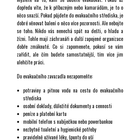
dopředu víte, že k příbuzným nebo kamarádům, je to o
něco snazší. Pokud půjdete do evakuačního střediska, je
dobré věnovat balení o něco více pozornosti. Ale nebojte
se toho. Nikdo vás nenechá spát na dešti, o hladu a
žízni. Tohle mají záchranáři a další zapojené organizace
dobře zmáknuté. Co si zapomenete, pokusí se vám
zařídit, ale čím budete samostatnější, tím více jim
ulehčíte práci.
Do evakuačního zavazadla nezapomeňte:
potraviny a pitnou vodu na cestu do evakuačního
střediska
osobní doklady, důležité dokumenty a cennosti
peníze a platební kartu
mobilní telefon s nabíječkou nebo powerbankou
nezbytné toaletní a hygienické potřeby
pravidelně užívané léky, špunty do uší