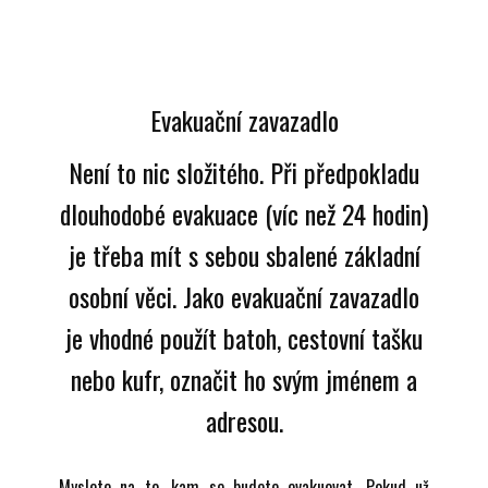
Evakuační zavazadlo
Není to nic složitého. Při předpokladu
dlouhodobé evakuace (víc než 24 hodin)
je třeba mít s sebou sbalené základní
osobní věci. Jako evakuační zavazadlo
je vhodné použít batoh, cestovní tašku
nebo kufr, označit ho svým jménem a
adresou.
Myslete na to, kam se budete evakuovat. Pokud už