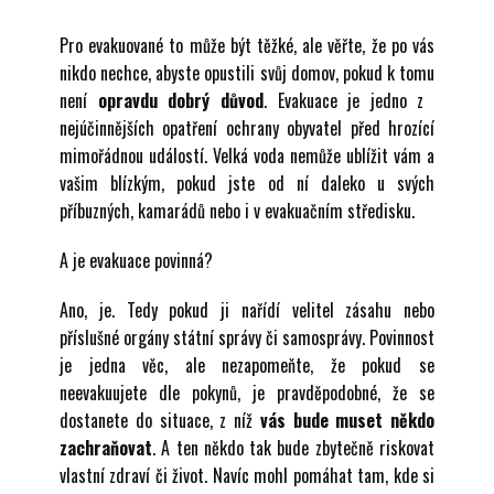
Pro evakuované to může být těžké, ale věřte, že po vás
nikdo nechce, abyste opustili svůj domov, pokud k tomu
není
opravdu dobrý důvod
. Evakuace je jedno z ​
nejúčinnějších opatření ochrany obyvatel před hrozící
mimořádnou událostí. Velká voda nemůže ublížit vám a
vašim blízkým, pokud jste od ní daleko u svých
příbuzných, kamarádů nebo i v evakuačním středisku.
A je evakuace povinná?
Ano, je. ​Tedy pokud ji nařídí velitel zásahu nebo
příslušné orgány státní správy či samosprávy. Povinnost
je jedna věc, ale nezapomeňte, že pokud se
neevakuujete dle pokynů, je pravděpodobné, že se
dostanete do situace, z níž
v
ás bude muset někdo
zachraňovat
. A ten někdo tak bude zbytečně riskovat
vlastní zdraví či život. Navíc mohl pomáhat tam, kde si