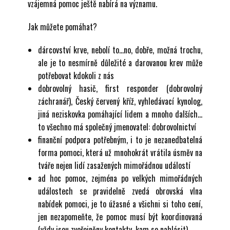
vzájemná pomoc ještě nabírá na významu.
Jak můžete pomáhat?
dárcovství krve, nebolí to…no, dobře, možná trochu,
ale je to nesmírně důležité a darovanou krev může
potřebovat kdokoli z nás
dobrovolný hasič, first responder (dobrovolný
záchranář), Český červený kříž, vyhledávací kynolog,
jiná neziskovka pomáhající lidem a mnoho dalších…
to všechno má společný jmenovatel: dobrovolnictví
finanční podpora potřebným, i to je nezanedbatelná
forma pomoci, která už mnohokrát vrátila úsměv na
tváře nejen lidí zasažených mimořádnou událostí
ad hoc pomoc, zejména po velkých mimořádných
událostech se pravidelně zvedá obrovská vlna
nabídek pomoci, je to úžasné a všichni si toho cení,
jen nezapomeňte, že pomoc musí být koordinovaná
(vždy jsou zveřejněny kontakty, kam se nahlásit)