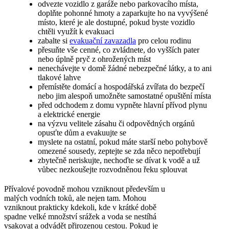
odvezte vozidlo z garáže nebo parkovacího místa,
doplňte pohonné hmoty a zaparkujte ho na vyvýšené
místo, které je ale dostupné, pokud byste vozidlo
chtěli využít k evakuaci
zabalte si
evakuační zavazadla
pro celou rodinu
přesuňte vše cenné, co zvládnete, do vyšších pater
nebo úplně pryč z ohrožených míst
nenechávejte v domě žádné nebezpečné látky, a to ani
tlakové lahve
přemístěte domácí a hospodářská zvířata do bezpečí
nebo jim alespoň umožněte samostatné opuštění místa
před odchodem z domu vypněte hlavní přívod plynu
a elektrické energie
na výzvu velitele zásahu či odpovědných orgánů
opusťte dům a evakuujte se
myslete na ostatní, pokud máte starší nebo pohybově
omezené sousedy, zeptejte se zda něco nepotřebují
zbytečně neriskujte, nechoďte se dívat k vodě a už
vůbec nezkoušejte rozvodněnou řeku splouvat
Přívalové povodně mohou vzniknout především u
malých vodních toků, ale nejen tam. Mohou
vzniknout prakticky kdekoli, kde v krátké době
spadne velké množství srážek a voda se nestíhá
vsakovat a odvádět přirozenou cestou. Pokud je