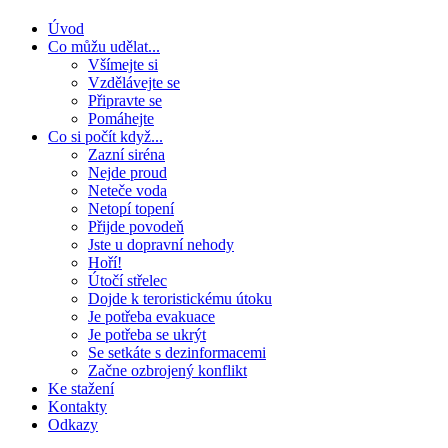
Úvod
Co můžu udělat...
Všímejte si
Vzdělávejte se
Připravte se
Pomáhejte
Co si počít když...
Zazní siréna
Nejde proud
Neteče voda
Netopí topení
Přijde povodeň
Jste u dopravní nehody
Hoří!
Útočí střelec
Dojde k teroristickému útoku
Je potřeba evakuace
Je potřeba se ukrýt
Se setkáte s dezinformacemi
Začne ozbrojený konflikt
Ke stažení
Kontakty
Odkazy