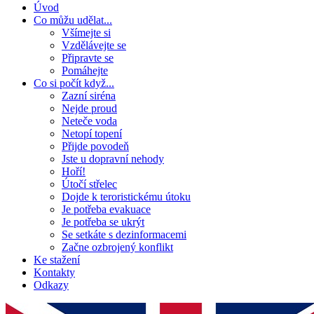
Úvod
Co můžu udělat...
Všímejte si
Vzdělávejte se
Připravte se
Pomáhejte
Co si počít když...
Zazní siréna
Nejde proud
Neteče voda
Netopí topení
Přijde povodeň
Jste u dopravní nehody
Hoří!
Útočí střelec
Dojde k teroristickému útoku
Je potřeba evakuace
Je potřeba se ukrýt
Se setkáte s dezinformacemi
Začne ozbrojený konflikt
Ke stažení
Kontakty
Odkazy