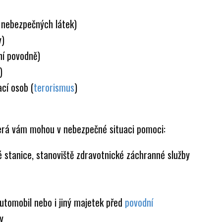
 nebezpečných látek)
y)
ní povodně)
)
cí osob (
terorismus
)
která vám mohou v nebezpečné situaci pomoci:
ké stanice, stanoviště zdravotnické záchranné služby
automobil nebo i jiný majetek před
povodní
y