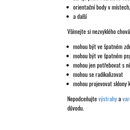
orientační body v místech
a další
Všímejte si nezvyklého chován
mohou být ve špatném zd
mohou být ve špatném ps
mohou jen potřebovat s 
mohou se radikalizovat
mohou projevovat sklony k 
Nepodceňujte
výstrahy
a
var
důvodu.