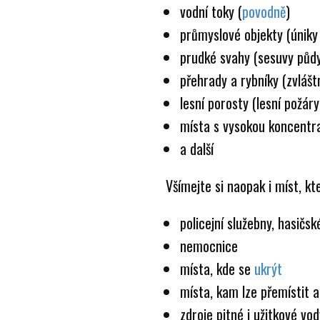
vodní toky (
povodně
)
průmyslové objekty (úniky
prudké svahy (sesuvy půd
přehrady a rybníky (zvlášt
lesní porosty (lesní požáry
místa s vysokou koncentra
a další
Všímejte si naopak i míst, 
policejní služebny, hasičs
nemocnice
místa, kde se
ukrýt
místa, kam lze přemístit 
zdroje pitné i užitkové vod