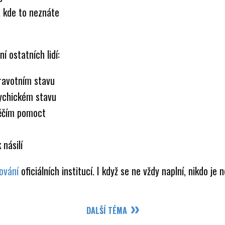
, kde to neznáte
í ostatních lidí:
ravotním stavu
ychickém stavu
něčím pomoct
násilí
ování
oficiálních institucí. I když se ne vždy naplní, nikdo je
DALŠÍ TÉMA